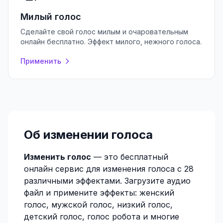
Милый голос
Сделайте свой голос милым и очаровательным
онлайн бесплатно. Эффект милого, нежного голоса.
Применить
Об изменении голоса
Изменить голос
— это бесплатный
онлайн сервис для изменения голоса с 28
различными эффектами. Загрузите аудио
файл и примените эффекты: женский
голос, мужской голос, низкий голос,
детский голос, голос робота и многие