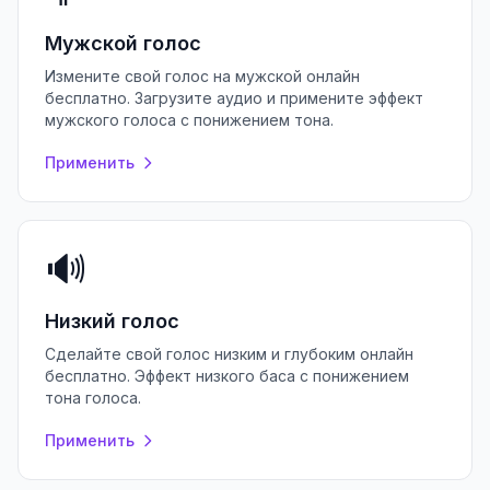
Мужской голос
Измените свой голос на мужской онлайн
бесплатно. Загрузите аудио и примените эффект
мужского голоса с понижением тона.
Применить
🔊
Низкий голос
Сделайте свой голос низким и глубоким онлайн
бесплатно. Эффект низкого баса с понижением
тона голоса.
Применить