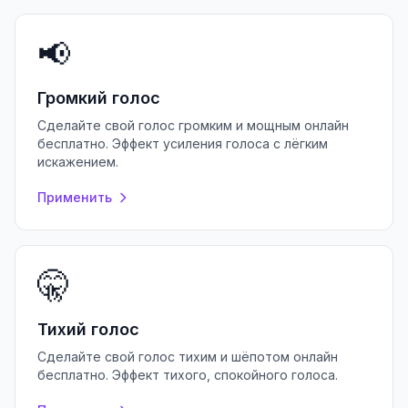
📢
Громкий голос
Сделайте свой голос громким и мощным онлайн
бесплатно. Эффект усиления голоса с лёгким
искажением.
Применить
🤫
Тихий голос
Сделайте свой голос тихим и шёпотом онлайн
бесплатно. Эффект тихого, спокойного голоса.