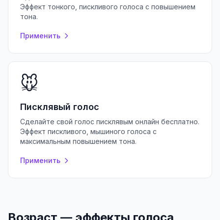
Эффект тонкого, пискливого голоса с повышением
тона.
Применить
🐭
Писклявый голос
Сделайте свой голос писклявым онлайн бесплатно.
Эффект пискливого, мышиного голоса с
максимальным повышением тона.
Применить
Возраст
— эффекты голоса