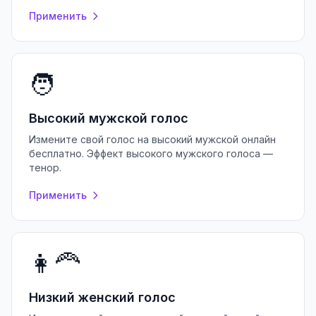
Применить
🧑
Высокий мужской голос
Измените свой голос на высокий мужской онлайн
бесплатно. Эффект высокого мужского голоса —
тенор.
Применить
👩‍🦰
Низкий женский голос