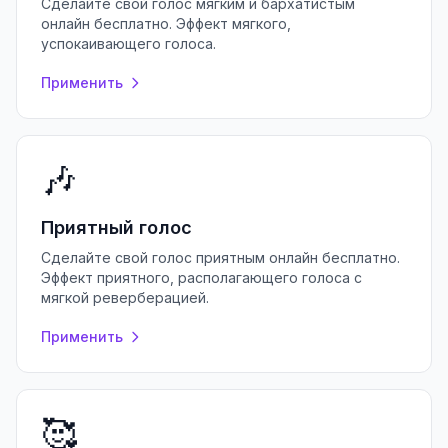
Сделайте свой голос мягким и бархатистым
онлайн бесплатно. Эффект мягкого,
успокаивающего голоса.
Применить
🎶
Приятный голос
Сделайте свой голос приятным онлайн бесплатно.
Эффект приятного, располагающего голоса с
мягкой реверберацией.
Применить
🥰