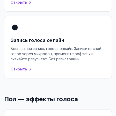
Открыть
⏺️
Запись голоса онлайн
Бесплатная запись голоса онлайн. Запишите свой
голос через микрофон, примените эффекты и
скачайте результат. Без регистрации.
Открыть
Пол
— эффекты голоса