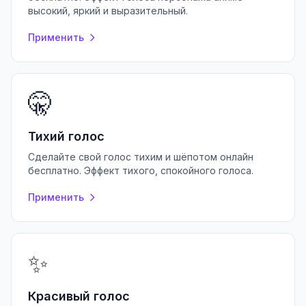
высокий, яркий и выразительный.
Применить
🤫
Тихий голос
Сделайте свой голос тихим и шёпотом онлайн
бесплатно. Эффект тихого, спокойного голоса.
Применить
✨
Красивый голос