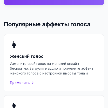
Популярные эффекты голоса
👩
Женский голос
Измените свой голос на женский онлайн
бесплатно. Загрузите аудио и примените эффект
женского голоса с настройкой высоты тона и
тембра.
Применить
👨