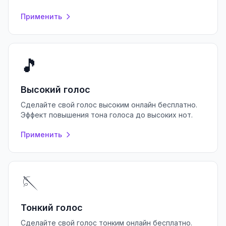
Применить
🎵
Высокий голос
Сделайте свой голос высоким онлайн бесплатно.
Эффект повышения тона голоса до высоких нот.
Применить
🪡
Тонкий голос
Сделайте свой голос тонким онлайн бесплатно.