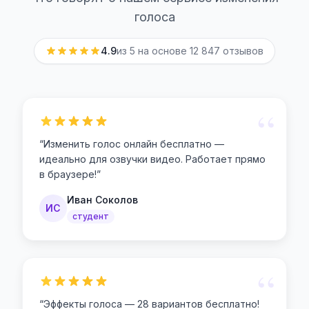
голоса
4.9
из 5 на основе
12 847
отзывов
“
“
Изменить голос онлайн бесплатно —
идеально для озвучки видео. Работает прямо
в браузере!
”
Иван Соколов
ИС
студент
“
“
Эффекты голоса — 28 вариантов бесплатно!