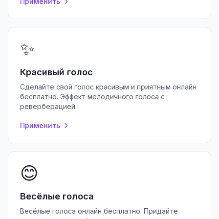
Применить
✨
Красивый голос
Сделайте свой голос красивым и приятным онлайн
бесплатно. Эффект мелодичного голоса с
реверберацией.
Применить
😊
Весёлые голоса
Весёлые голоса онлайн бесплатно. Придайте