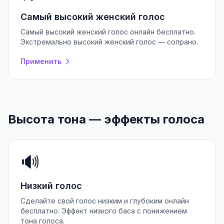
Самый высокий женский голос
Самый высокий женский голос онлайн бесплатно.
Экстремально высокий женский голос — сопрано.
Применить
Высота тона
— эффекты голоса
🔊
Низкий голос
Сделайте свой голос низким и глубоким онлайн
бесплатно. Эффект низкого баса с понижением
тона голоса.